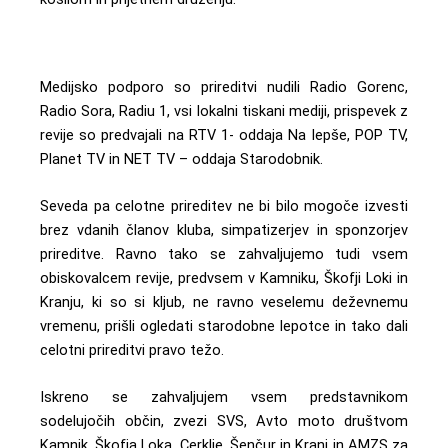
Medijsko podporo so prireditvi nudili Radio Gorenc,
Radio Sora, Radiu 1, vsi lokalni tiskani mediji, prispevek z
revije so predvajali na RTV 1- oddaja Na lepše, POP TV,
Planet TV in NET TV – oddaja Starodobnik.
Seveda pa celotne prireditev ne bi bilo mogoče izvesti
brez vdanih članov kluba, simpatizerjev in sponzorjev
prireditve. Ravno tako se zahvaljujemo tudi vsem
obiskovalcem revije, predvsem v Kamniku, Škofji Loki in
Kranju, ki so si kljub, ne ravno veselemu deževnemu
vremenu, prišli ogledati starodobne lepotce in tako dali
celotni prireditvi pravo težo.
Iskreno se zahvaljujem vsem predstavnikom
sodelujočih občin, zvezi SVS, Avto moto društvom
Kamnik, Škofja Loka, Cerklje, Šenčur in Kranj in AMZS za