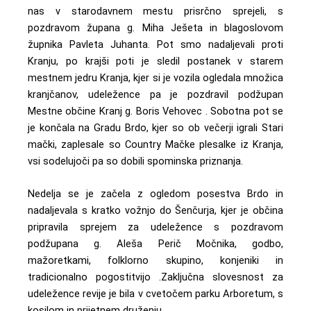
nas v starodavnem mestu prisrčno sprejeli, s
pozdravom župana g. Miha Ješeta in blagoslovom
župnika Pavleta Juhanta. Pot smo nadaljevali proti
Kranju, po krajši poti je sledil postanek v starem
mestnem jedru Kranja, kjer si je vozila ogledala množica
kranjčanov, udeležence pa je pozdravil podžupan
Mestne občine Kranj g. Boris Vehovec . Sobotna pot se
je končala na Gradu Brdo, kjer so ob večerji igrali Stari
mački, zaplesale so Country Mačke plesalke iz Kranja,
vsi sodelujoči pa so dobili spominska priznanja.
Nedelja se je začela z ogledom posestva Brdo in
nadaljevala s kratko vožnjo do Šenčurja, kjer je občina
pripravila sprejem za udeležence s pozdravom
podžupana g. Aleša Perič Močnika, godbo,
mažoretkami, folklorno skupino, konjeniki in
tradicionalno pogostitvijo .Zaključna slovesnost za
udeležence revije je bila v cvetočem parku Arboretum, s
kosilom in prijetnem druženju.