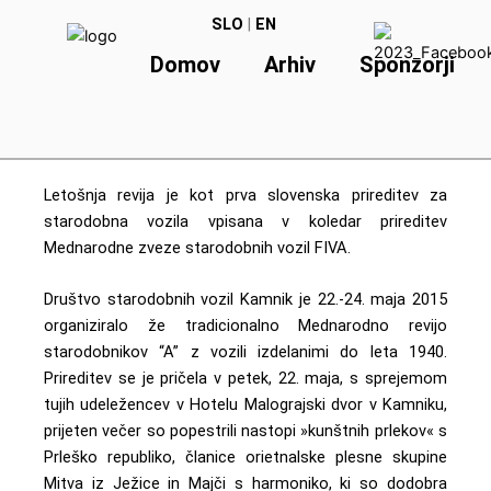
Skip
SLO
|
EN
to
Domov
Arhiv
Sponzorji
content
Letošnja revija je kot prva slovenska prireditev za
starodobna vozila vpisana v
koledar prireditev
Mednarodne zveze starodobnih vozil FIVA
.
Društvo starodobnih vozil Kamnik je 22.-24. maja 2015
organiziralo že tradicionalno Mednarodno revijo
starodobnikov “A” z vozili izdelanimi do leta 1940.
Prireditev se je pričela v petek, 22. maja, s sprejemom
tujih udeležencev v Hotelu Malograjski dvor v Kamniku,
prijeten večer so popestrili nastopi »kunštnih prlekov« s
Prleško republiko, članice orietnalske plesne skupine
Mitva iz Ježice in Majči s harmoniko, ki so dodobra