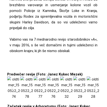
brezhibno varovanje in usmerjanje kolone vozil ob
pomoči Policije iz Kamnika, Škofje Loke in Kranja,
podjetju Rodex za spremljevalna vozila in motoristični
skupini Harley Davidson, da so vsi udeleženci varno
pripeljali do cilja.
Vabimo vas na 7 mednarodno revijo starodobnikov »A«,
v maju 2016, s še več domačimi in tujimi udeleženci in
obiskom krajev, ki jih še nismo obiskali.
Predvečer revije (Foto: Janez Kukec Mezek)
Začetek revije v Arboretumu (Foto: Janez Kukec