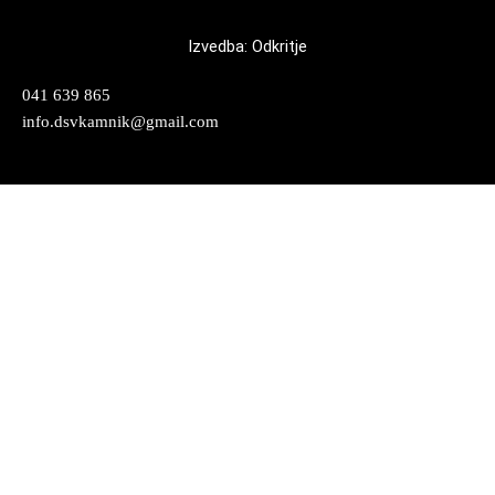
Izvedba: Odkritje
041 639 865
info.dsvkamnik@gmail.com