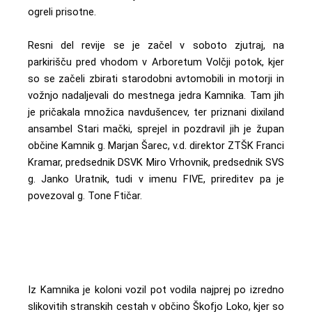
ogreli prisotne.
Resni del revije se je začel v soboto zjutraj, na
parkirišču pred vhodom v Arboretum Volčji potok, kjer
so se začeli zbirati starodobni avtomobili in motorji in
vožnjo nadaljevali do mestnega jedra Kamnika. Tam jih
je pričakala množica navdušencev, ter priznani dixiland
ansambel Stari mački, sprejel in pozdravil jih je župan
občine Kamnik g. Marjan Šarec, v.d. direktor ZTŠK Franci
Kramar, predsednik DSVK Miro Vrhovnik, predsednik SVS
g. Janko Uratnik, tudi v imenu FIVE, prireditev pa je
povezoval g. Tone Ftičar.
Iz Kamnika je koloni vozil pot vodila najprej po izredno
slikovitih stranskih cestah v občino Škofjo Loko, kjer so